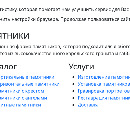
тистику, которая помогает нам улучшить сервис для Ва
нить настройки браузера. Продолжая пользоваться сайт
ятники
ионная форма памятников, которая подходит для любого
я из высококачественного карельского гранита и габб
алог
Услуги
ертикальные памятники
Изготовление памятн
оризонтальные памятники
Установка памятников
амятники с крестом
Гравировка портретов
амятники с ангелами
Реставрация памятни
литные памятники
Доставка