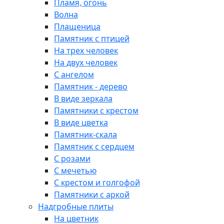
Пламя, огонь
Волна
Плащеница
Памятник с птицей
На трех человек
На двух человек
С ангелом
Памятник - дерево
В виде зеркала
Памятники с крестом
В виде цветка
Памятник-скала
Памятник с сердцем
С розами
С мечетью
С крестом и голгофой
Памятники с аркой
Надгробные плиты
На цветник