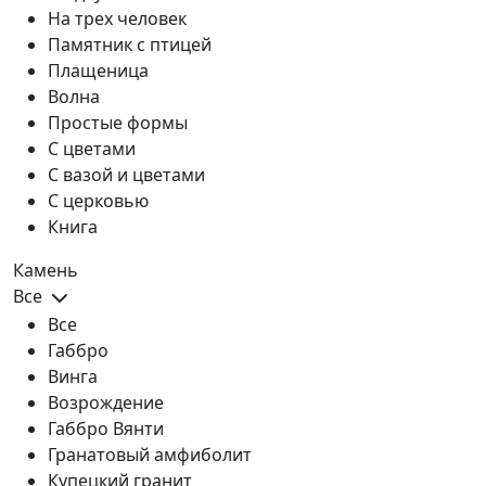
На трех человек
Памятник с птицей
Плащеница
Волна
Простые формы
С цветами
С вазой и цветами
С церковью
Книга
Камень
Все
Все
Габбро
Винга
Возрождение
Габбро Вянти
Гранатовый амфиболит
Купецкий гранит