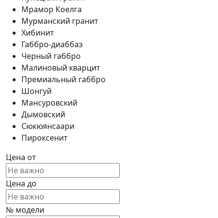
Мрамор Коелга
Мурманский гранит
Хибинит
Габбро-диаббаз
Черный габбро
Малиновый кварцит
Премиальный габбро
Шонгуй
Мансуровский
Дымовский
Сюкюянсаари
Пироксенит
Цена от
Цена до
№ модели