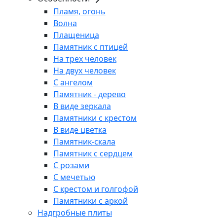
Пламя, огонь
Волна
Плащеница
Памятник с птицей
На трех человек
На двух человек
С ангелом
Памятник - дерево
В виде зеркала
Памятники с крестом
В виде цветка
Памятник-скала
Памятник с сердцем
С розами
С мечетью
С крестом и голгофой
Памятники с аркой
Надгробные плиты