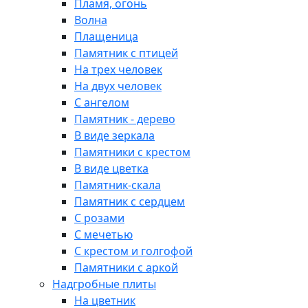
Пламя, огонь
Волна
Плащеница
Памятник с птицей
На трех человек
На двух человек
С ангелом
Памятник - дерево
В виде зеркала
Памятники с крестом
В виде цветка
Памятник-скала
Памятник с сердцем
С розами
С мечетью
С крестом и голгофой
Памятники с аркой
Надгробные плиты
На цветник